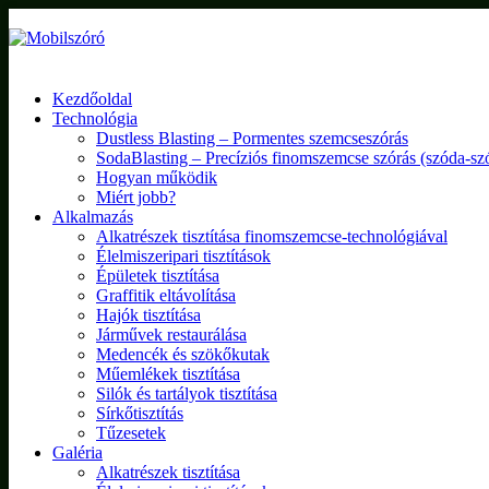
Kezdőoldal
Technológia
Dustless Blasting – Pormentes szemcseszórás
SodaBlasting – Precíziós finomszemcse szórás (szóda-sz
Hogyan működik
Miért jobb?
Alkalmazás
Alkatrészek tisztítása finomszemcse-technológiával
Élelmiszeripari tisztítások
Épületek tisztítása
Graffitik eltávolítása
Hajók tisztítása
Járművek restaurálása
Medencék és szökőkutak
Műemlékek tisztítása
Silók és tartályok tisztítása
Sírkőtisztítás
Tűzesetek
Galéria
Alkatrészek tisztítása