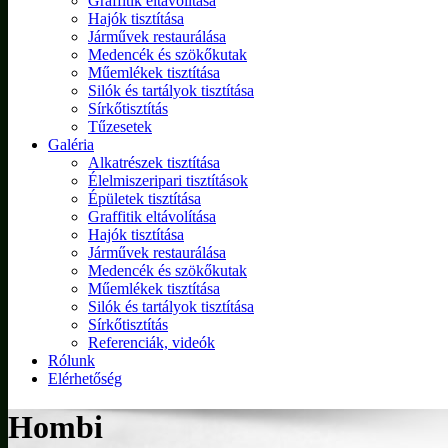
Graffitik eltávolítása
Hajók tisztítása
Járművek restaurálása
Medencék és szökőkutak
Műemlékek tisztítása
Silók és tartályok tisztítása
Sírkőtisztítás
Tűzesetek
Galéria
Alkatrészek tisztítása
Élelmiszeripari tisztítások
Épületek tisztítása
Graffitik eltávolítása
Hajók tisztítása
Járművek restaurálása
Medencék és szökőkutak
Műemlékek tisztítása
Silók és tartályok tisztítása
Sírkőtisztítás
Referenciák, videók
Rólunk
Elérhetőség
Hombi