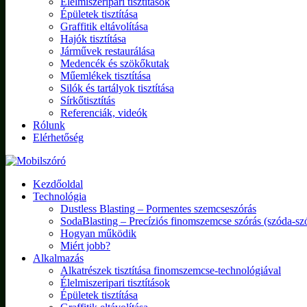
Élelmiszeripari tisztítások
Épületek tisztítása
Graffitik eltávolítása
Hajók tisztítása
Járművek restaurálása
Medencék és szökőkutak
Műemlékek tisztítása
Silók és tartályok tisztítása
Sírkőtisztítás
Referenciák, videók
Rólunk
Elérhetőség
Kezdőoldal
Technológia
Dustless Blasting – Pormentes szemcseszórás
SodaBlasting – Precíziós finomszemcse szórás (szóda-sz
Hogyan működik
Miért jobb?
Alkalmazás
Alkatrészek tisztítása finomszemcse-technológiával
Élelmiszeripari tisztítások
Épületek tisztítása