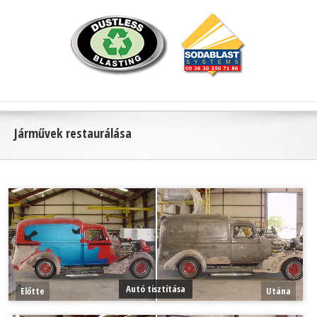
Járművek restaurálása
Autó tisztítása
Előtte
Utána