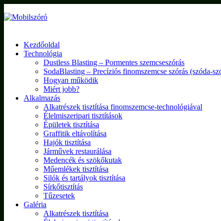
Kezdőoldal
Technológia
Dustless Blasting – Pormentes szemcseszórás
SodaBlasting – Precíziós finomszemcse szórás (szóda-sz
Hogyan működik
Miért jobb?
Alkalmazás
Alkatrészek tisztítása finomszemcse-technológiával
Élelmiszeripari tisztítások
Épületek tisztítása
Graffitik eltávolítása
Hajók tisztítása
Járművek restaurálása
Medencék és szökőkutak
Műemlékek tisztítása
Silók és tartályok tisztítása
Sírkőtisztítás
Tűzesetek
Galéria
Alkatrészek tisztítása