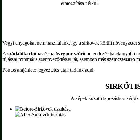
elmozdítása nélkül.
Előtte
Utána
Vegyi anyagokat nem használunk, így a sírkövek körüli növényzetet s
A
szódabikarbóna-
és az
üvegpor szóró
berendezés hatékonyabb eze
fújással minimális szennyeződéssel jár, szemben más
szemcseszóró
mó
Pontos árajánlatot egyeztetés után tudunk adni.
SIRKŐTI
A képek közötti lapozáshoz kérjük 
Előtte