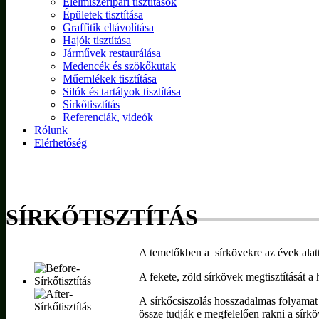
Élelmiszeripari tisztítások
Épületek tisztítása
Graffitik eltávolítása
Hajók tisztítása
Járművek restaurálása
Medencék és szökőkutak
Műemlékek tisztítása
Silók és tartályok tisztítása
Sírkőtisztítás
Referenciák, videók
Rólunk
Elérhetőség
SÍRKŐTISZTÍTÁS
A temetőkben a sírkövekre az évek alatt
A fekete, zöld sírkövek megtisztítását a
A sírkőcsiszolás hosszadalmas folyamat
össze tudják e megfelelően rakni a sírköv