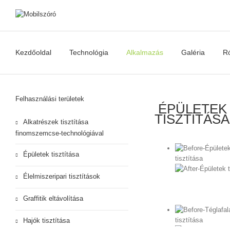
Kezdőoldal
Technológia
Alkalmazás
Galéria
R
Felhasználási területek
ÉPÜLETEK 
TISZTÍTÁSA
Alkatrészek tisztítása
finomszemcse-technológiával
Épületek tisztítása
Élelmiszeripari tisztítások
Előtte
Után
Graffitik eltávolítása
Hajók tisztítása