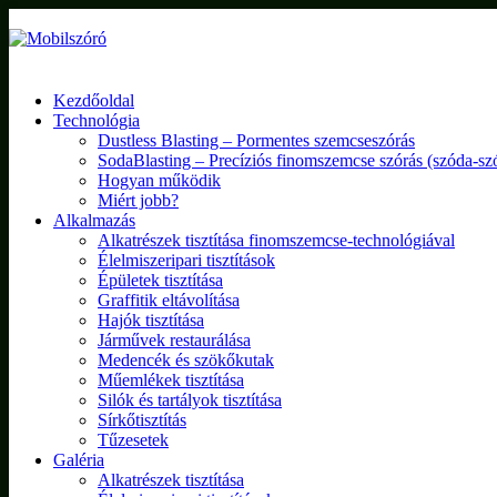
Kezdőoldal
Technológia
Dustless Blasting – Pormentes szemcseszórás
SodaBlasting – Precíziós finomszemcse szórás (szóda-sz
Hogyan működik
Miért jobb?
Alkalmazás
Alkatrészek tisztítása finomszemcse-technológiával
Élelmiszeripari tisztítások
Épületek tisztítása
Graffitik eltávolítása
Hajók tisztítása
Járművek restaurálása
Medencék és szökőkutak
Műemlékek tisztítása
Silók és tartályok tisztítása
Sírkőtisztítás
Tűzesetek
Galéria
Alkatrészek tisztítása