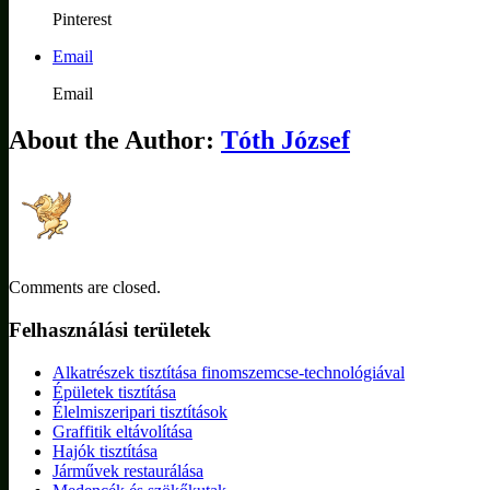
Pinterest
Email
Email
About the Author:
Tóth József
Comments are closed.
Felhasználási területek
Alkatrészek tisztítása finomszemcse-technológiával
Épületek tisztítása
Élelmiszeripari tisztítások
Graffitik eltávolítása
Hajók tisztítása
Járművek restaurálása