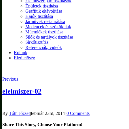
Élelmiszeripari tisztítások
Épületek tisztítása
Graffitik eltávolítása
Hajók tisztítása
Járművek restaurálása
Medencék és szökőkutak
Műemlékek tisztítása
Silók és tartályok tisztítása
Sírkőtisztítás
Referenciák, videók
Rólunk
Elérhetőség
Previous
elelmiszer-02
By
Tóth József
|
február 23rd, 2014
|
|
0 Comments
Share This Story, Choose Your Platform!