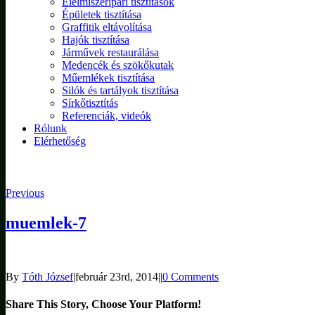
Élelmiszeripari tisztítások
Épületek tisztítása
Graffitik eltávolítása
Hajók tisztítása
Járművek restaurálása
Medencék és szökőkutak
Műemlékek tisztítása
Silók és tartályok tisztítása
Sírkőtisztítás
Referenciák, videók
Rólunk
Elérhetőség
Previous
muemlek-7
By
Tóth József
|
február 23rd, 2014
|
|
0 Comments
Share This Story, Choose Your Platform!