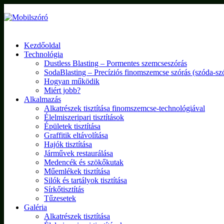
Kezdőoldal
Technológia
Dustless Blasting – Pormentes szemcseszórás
SodaBlasting – Precíziós finomszemcse szórás (szóda-sz
Hogyan működik
Miért jobb?
Alkalmazás
Alkatrészek tisztítása finomszemcse-technológiával
Élelmiszeripari tisztítások
Épületek tisztítása
Graffitik eltávolítása
Hajók tisztítása
Járművek restaurálása
Medencék és szökőkutak
Műemlékek tisztítása
Silók és tartályok tisztítása
Sírkőtisztítás
Tűzesetek
Galéria
Alkatrészek tisztítása