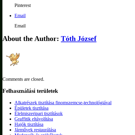
Pinterest
Email
Email
About the Author:
Tóth József
Comments are closed.
Felhasználási területek
Alkatrészek tisztítása finomszemcse-technológiával
Épületek tisztítása
Élelmiszeripari tisztítások
Graffitik eltávolítása
Hajók tisztítása
Járművek restaurálása